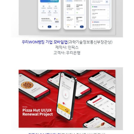
우리WON뱅킹 기업 모바일앱
(과학기술정보통신부장관상)
제작사: 인픽스
고객사: 우리은행