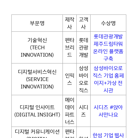
제작
고객
부문명
수상명
사
사
롯데관광개발
기술혁신
펜타
롯데
제주드림타워
(TECH
브리
관광
온라인 플랫폼
INNOVATION)
드
개발
구축
삼성
삼성바이오로
디지털서비스혁신
인픽
바이
직스 기업 홈페
(SERVICE
스
오로
이지+가상 전
INNOVATION)
직스
시관
메이
디지털 인사이트
데이
시디
시디즈 #앉아
(DIGITAL INSIGHT)
파트
즈
서만나요
너스
디지털 커뮤니케이션
펜타
한섬 기업 웹사