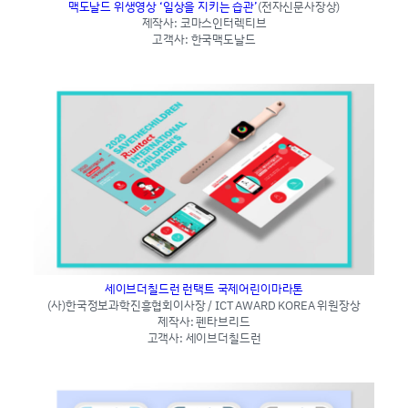
맥도날드 위생영상 ‘일상을 지키는 습관’
(전자신문사장상)
제작사: 코마스인터렉티브
고객사: 한국맥도날드
세이브더칠드런 런택트 국제어린이마라톤
(사)한국정보과학진흥협회이사장 / ICT AWARD KOREA 위원장상
제작사: 펜타브리드
고객사: 세이브더칠드런