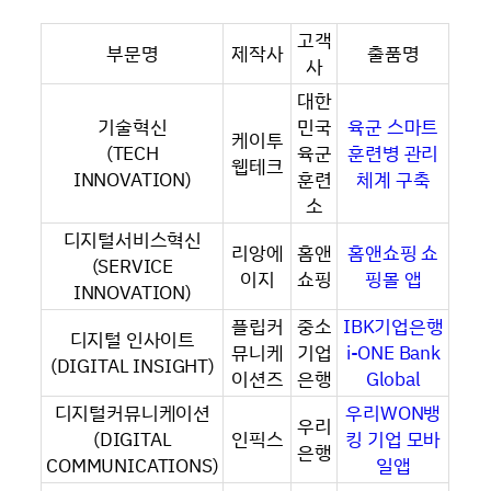
고객
부문명
제작사
출품명
사
대한
기술혁신
민국
육군 스마트
케이투
(TECH
육군
훈련병 관리
웹테크
INNOVATION)
훈련
체계 구축
소
디지털서비스혁신
리앙에
홈앤
홈앤쇼핑 쇼
(SERVICE
이지
쇼핑
핑몰 앱
INNOVATION)
플립커
중소
IBK기업은행
디지털 인사이트
뮤니케
기업
i-ONE Bank
(DIGITAL INSIGHT)
이션즈
은행
Global
디지털커뮤니케이션
우리WON뱅
우리
(DIGITAL
인픽스
킹 기업 모바
은행
COMMUNICATIONS)
일앱