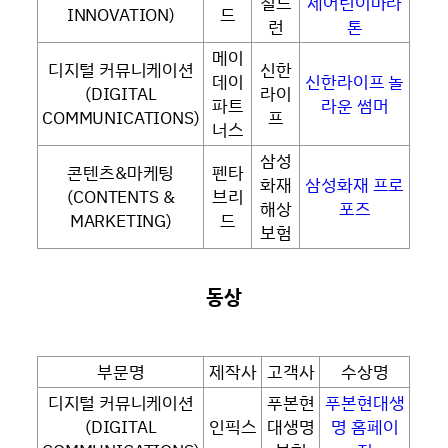
칠드
제어린이마라
INNOVATION)
드
런
톤
메이
디지털 커뮤니케이션
신한
데이
신한라이프 놀
(DIGITAL
라이
파트
라운 썸머
COMMUNICATIONS)
프
너스
삼성
콘텐츠&마케팅
펜타
화재
삼성화재 프로
(CONTENTS &
브리
해상
포즈
MARKETING)
드
보험
동상
부문명
제작사
고객사
수상명
디지털 커뮤니케이션
푸본현
푸본현대생
(DIGITAL
인픽스
대생명
명 홈페이