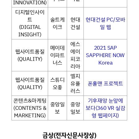
INNOVATION)
디지털인사이
트
솔트케
현대
현대건설 PC/모바
(DIGITAL
이크
건설
일 웹
INSIGHT)
에스
메이데
2021 SAP
웹사이트품질
에이
이파트
SAPPHIRE NOW
(QUALITY)
피코
너스
Korea
리아
엘지
웹사이트품질
스튜디
유플
폰홀맨 프로젝트
(QUALITY)
오좋
러스
콘텐츠&마케팅
기후재앙 눈앞에
중앙일
중앙
(CONTENTS &
보다(360 VR 실감
보
일보
MARKETING)
형 웹페이지)
금상(전자신문사장상)