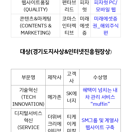
웹사이트품질
펜타브
피자
피자헛 PC/
(QUALITY)
리드
헛
모바일 웹
콘텐츠&마케팅
코마스
미래
미래에셋증
(CONTENTS &
인터렉
에셋
권_해외주식
MARKETING)
티브
증
편
대상(경기도지사상&인터넷진흥원장상
)
고객
부문명
제작사
수상명
사
기술혁신
혜택이 넘치는 내
SK에
(TECH
메가존
차 관리 서비스
너지
INNOVATION)
“muffin”
디지털서비스
더위버
티케
혁신
SM그룹 및 계열사
크리에
이케
(SERVICE
웹사이트 구축
이티브
미칼