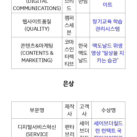
(DIGITAL
브리
한섬
이트
COMMUNICATIONS)
드
캠퍼
웹사이트품질
장기교육 학습
스세
(QUALITY)
관리시스템
븐
코마
콘텐츠&마케팅
한국
맥도날드 위생
스인
(CONTENTS &
맥도
영상 ‘일상을 지
터렉
MARKETING)
날드
키는 습관’
티브
은상
제작
고객
부문명
수상명
사
사
세이
세이브더칠드
디지털서비스혁신
펜타
브더
런 런택트 국
(SERVICE
브리