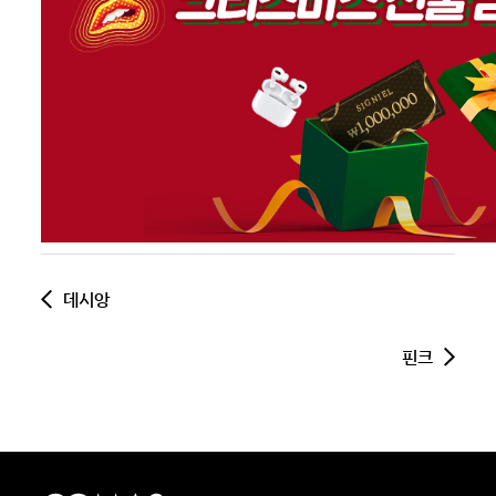
데시앙
핀크