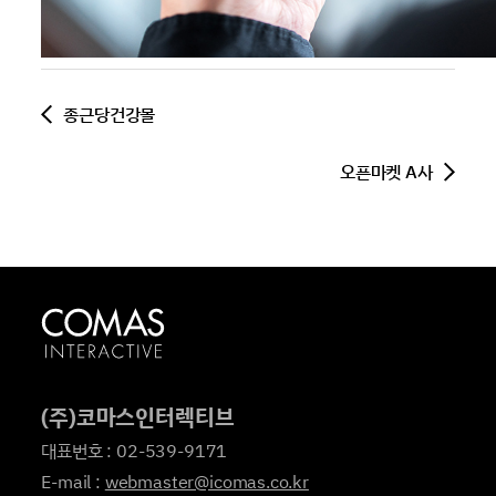
종근당건강몰
오픈마켓 A사
(주)코마스인터렉티브
대표번호 : 02-539-9171
E-mail :
webmaster@icomas.co.kr